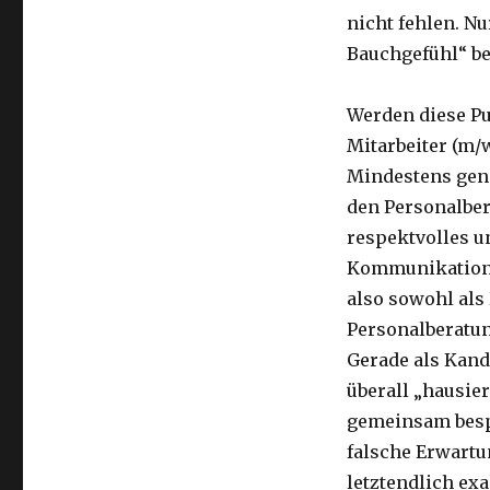
nicht fehlen. Nu
Bauchgefühl“ be
Werden diese Pu
Mitarbeiter (m/
Mindestens gena
den Personalbera
respektvolles u
Kommunikation g
also sowohl als
Personalberatun
Gerade als Kand
überall „hausie
gemeinsam besp
falsche Erwartu
letztendlich ex