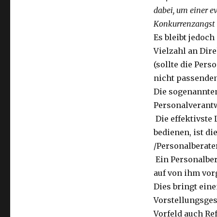
dabei, um einer e
Konkurrenzangst 
Es bleibt jedoch
Vielzahl an Dire
(sollte die Pers
nicht passenden
Die sogenannten
Personalverantw
Die effektivste
bedienen, ist d
/Personalberater
Ein Personalber
auf von ihm vor
Dies bringt ein
Vorstellungsges
Vorfeld auch Re