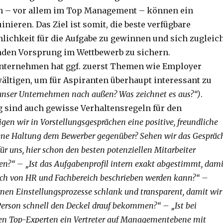
n – vor allem im Top Management – können ein
ieren. Das Ziel ist somit, die beste verfügbare
ichkeit für die Aufgabe zu gewinnen und sich zugleic
nden Vorsprung im Wettbewerb zu sichern.
nternehmen hat ggf. zuerst Themen wie Employer
ältigen, um für Aspiranten überhaupt interessant zu
 unser Unternehmen nach außen? Was zeichnet es aus?“)
.
 sind auch gewisse Verhaltensregeln für den
igen wir in Vorstellungsgesprächen eine positive, freundliche
ene Haltung dem Bewerber gegenüber? Sehen wir das Gespräc
ür uns, hier schon den besten potenziellen Mitarbeiter
n?“ – „Ist das Aufgabenprofil intern exakt abgestimmt, dami
lich von HR und Fachbereich beschrieben werden kann?“ –
rnen Einstellungsprozesse schlank und transparent, damit wir
 Person schnell den Deckel drauf bekommen?“ – „Ist bei
en Top-Experten ein Vertreter auf Managementebene mit