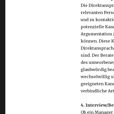
Die Direktanspr
relevanten Pers
und zu kontaktie
potenzielle Kan
Argumentation z
können. Diese K
Direktansprache 
sind. Der Berat
des umworbenen 
glaubwürdig bea
wechselwillig si
geeigneten Kand
verbindliche Ar
4. Interview/B
Ob ein Manager 