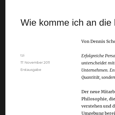
Wie komme ich an die 
Von Dennis Scho
Autor
tzi
Erfolgreiche Per
Veröffentlicht
17. November 2011
unterscheidet mi
am
Kategorien
Erstausgabe
Unternehmen. Ents
Quantität, sonder
Der neue Mitarb
Philosophie, die
verstehen und d
Umgebung bereit