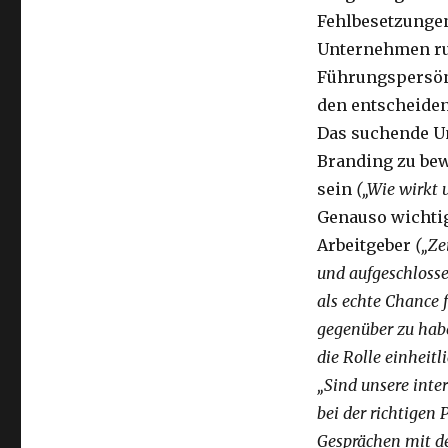
Fehlbesetzunge
Unternehmen ruin
Führungspersönl
den entscheide
Das suchende U
Branding zu bew
sein
(„Wie wirkt
Genauso wichtig
Arbeitgeber
(„Ze
und aufgeschloss
als echte Chance f
gegenüber zu habe
die Rolle einheit
„Sind unsere inte
bei der richtigen
Gesprächen mit d