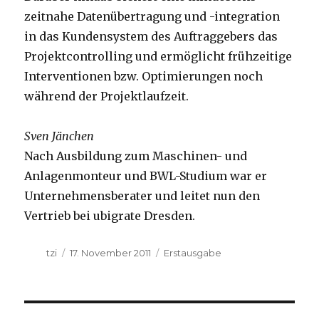
zeitnahe Datenübertragung und -integration
in das Kundensystem des Auftraggebers das
Projektcontrolling und ermöglicht frühzeitige
Interventionen bzw. Optimierungen noch
während der Projektlaufzeit.
Sven Jänchen
Nach Ausbildung zum Maschinen- und
Anlagenmonteur und BWL-Studium war er
Unternehmensberater und leitet nun den
Vertrieb bei ubigrate Dresden.
Autor
Veröffentlicht
Kategorien
tzi
17. November 2011
Erstausgabe
am