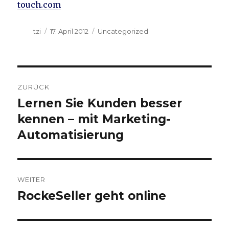
touch.com
Autor
Veröffentlicht
Kategorien
tzi
17. April 2012
Uncategorized
am
Beitragsnavigation
ZURÜCK
Lernen Sie Kunden besser
Vorheriger
Beitrag:
kennen – mit Marketing-
Automatisierung
WEITER
RockeSeller geht online
Nächster
Beitrag: